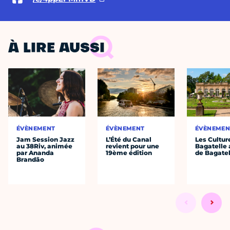
À LIRE AUSSI
ÉVÈNEMENT
ÉVÈNEMENT
ÉVÈNEMEN
Jam Session Jazz
L’Été du Canal
Les Cultur
au 38Riv, animée
revient pour une
Bagatelle 
par Ananda
19ème édition
de Bagatel
Brandão