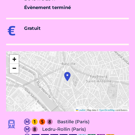
Évènement terminé
Gratuit
+
−
Leaflet
|
Map data ©
OpenStreetMap
contributors
Bastille (Paris)
Ledru-Rollin (Paris)