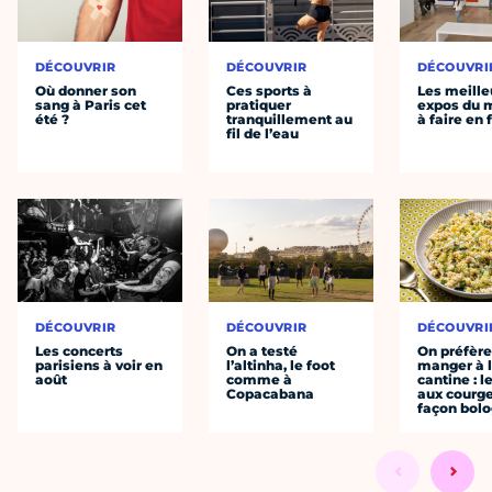
DÉCOUVRIR
DÉCOUVRIR
DÉCOUVRI
Où donner son
Ces sports à
Les meille
sang à Paris cet
pratiquer
expos du
été ?
tranquillement au
à faire en 
fil de l’eau
DÉCOUVRIR
DÉCOUVRIR
DÉCOUVRI
Les concerts
On a testé
On préfèr
parisiens à voir en
l’altinha, le foot
manger à 
août
comme à
cantine : l
Copacabana
aux courge
façon bol