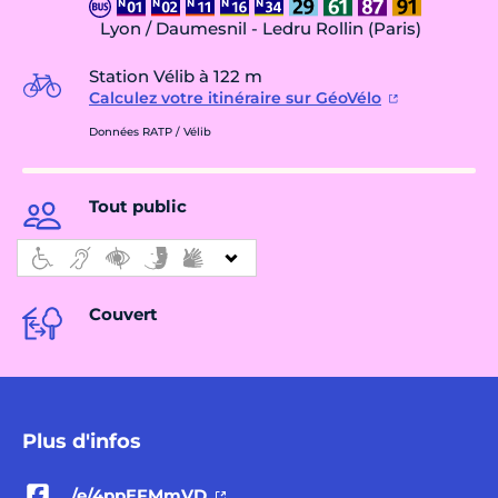
Lyon / Daumesnil - Ledru Rollin (Paris)
Station Vélib à 122 m
Calculez votre itinéraire sur GéoVélo
Données RATP / Vélib
Tout public
Couvert
Plus d'infos
/e/4ppEFMmVD