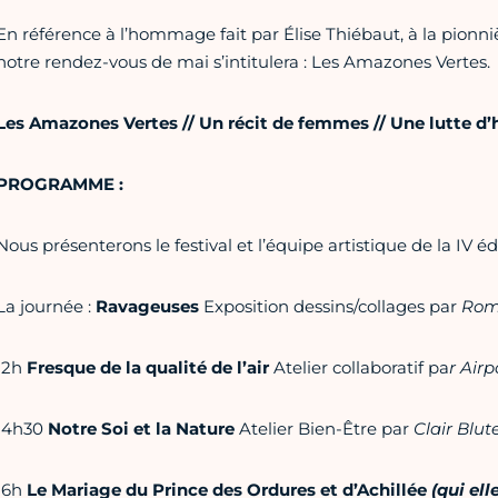
En référence à l’hommage fait par Élise Thiébaut, à la pionn
notre rendez-vous de mai s’intitulera : Les Amazones Vertes.
Les Amazones Vertes // Un récit de femmes // Une lutte d’h
PROGRAMME :
Nous présenterons le festival et l’équipe artistique de la IV éd
La journée :
Ravageuses
Exposition dessins/collages par
Rom
12h
Fresque de la qualité de l’air
Atelier collaboratif pa
r Airp
14h30
Notre Soi et la Nature
Atelier Bien-Être par
Clair Blu
16h
Le Mariage du Prince des Ordures et d’Achillée
(qui el