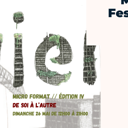
M
Fes