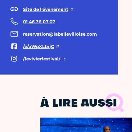
Site de l'évenement
01 46 36 07 07
reservation@labellevilloise.com
/e/aWpXLbrjC
/levivierfestival/
À LIRE AUSSI