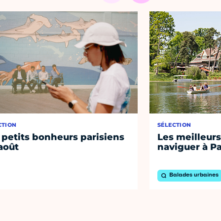
CTION
SÉLECTION
 petits bonheurs parisiens
Les meilleurs
août
naviguer à Pa
Balades urbaines