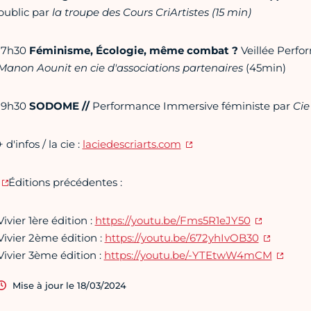
public par
la troupe des Cours CriArtistes (15 min)
17h30
Féminisme, Écologie, même combat ?
Veillée Perfor
Manon Aounit en cie d'associations partenaires
(45min)
19h30
SODOME //
Performance Immersive féministe par
Cie
+ d'infos / la cie :
laciedescriarts.com
Éditions précédentes :
Vivier 1ère édition :
https://youtu.be/Fms5R1eJY50
Vivier 2ème édition :
https://youtu.be/672yhIvOB30
Vivier 3ème édition :
https://youtu.be/-YTEtwW4mCM
Mise à jour le 18/03/2024