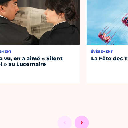
EMENT
ÉVÈNEMENT
a vu, on a aimé « Silent
La Fête des T
l » au Lucernaire