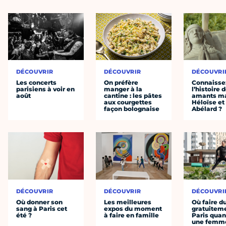
DÉCOUVRIR
DÉCOUVRIR
DÉCOUVRI
Les concerts
On préfère
Connaisse
parisiens à voir en
manger à la
l’histoire 
août
cantine : les pâtes
amants ma
aux courgettes
Héloïse et
façon bolognaise
Abélard ?
DÉCOUVRIR
DÉCOUVRIR
DÉCOUVRI
Où donner son
Les meilleures
Où faire d
sang à Paris cet
expos du moment
gratuitem
été ?
à faire en famille
Paris quan
une femm