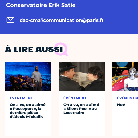
Conservatoire Erik Satie
dac-cma7communication@paris.fr
À LIRE AUSSI
ÉVÈNEMENT
ÉVÈNEMENT
ÉVÈNEMEN
On a vu, on a aimé
On a vu, on a aimé
Noé
« Passeport », la
« Silent Pool » au
dernière pièce
Lucernaire
d’Alexis Michalik