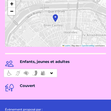
+
−
Leaflet
|
Map data ©
OpenStreetMap
contributors
Enfants, jeunes et adultes
Couvert
Évènement proposé par :