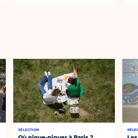
SÉLECTION
SÉLE
Où pique-niquer à Paris ?
Les