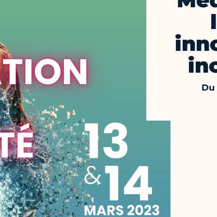
Med
inn
in
Du 