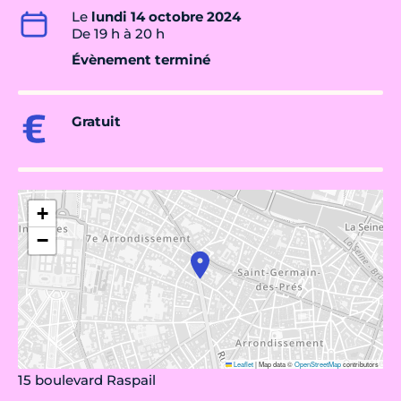
Le
lundi 14 octobre 2024
De 19 h à 20 h
Évènement terminé
Gratuit
+
−
Leaflet
|
Map data ©
OpenStreetMap
contributors
15 boulevard Raspail