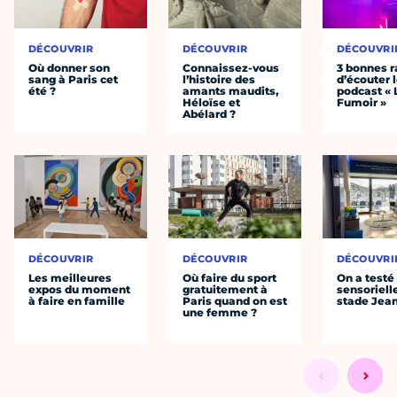
DÉCOUVRIR
DÉCOUVRIR
DÉCOUVRI
Où donner son
Connaissez-vous
3 bonnes r
sang à Paris cet
l’histoire des
d’écouter 
été ?
amants maudits,
podcast « 
Héloïse et
Fumoir »
Abélard ?
DÉCOUVRIR
DÉCOUVRIR
DÉCOUVRI
Les meilleures
Où faire du sport
On a testé 
expos du moment
gratuitement à
sensoriell
à faire en famille
Paris quand on est
stade Jea
une femme ?