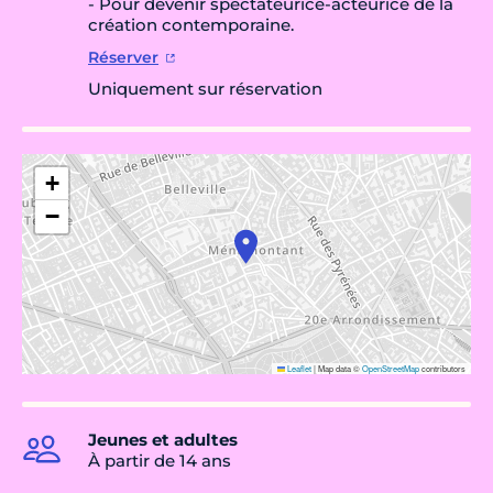
- Pour devenir spectateurice-acteurice de la
création contemporaine.
Réserver
Uniquement sur réservation
+
−
Leaflet
|
Map data ©
OpenStreetMap
contributors
Jeunes et adultes
À partir de 14 ans