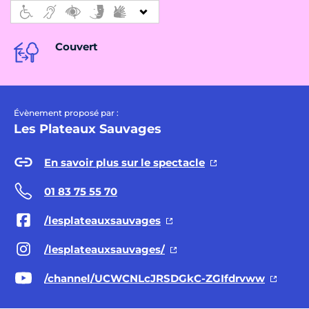
Couvert
Évènement proposé par :
Les Plateaux Sauvages
En savoir plus sur le spectacle
01 83 75 55 70
/lesplateauxsauvages
/lesplateauxsauvages/
/channel/UCWCNLcJRSDGkC-ZGIfdrvww