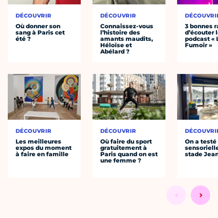
DÉCOUVRIR
DÉCOUVRIR
DÉCOUVRI
Où donner son
Connaissez-vous
3 bonnes r
sang à Paris cet
l’histoire des
d’écouter 
été ?
amants maudits,
podcast « 
Héloïse et
Fumoir »
Abélard ?
DÉCOUVRIR
DÉCOUVRIR
DÉCOUVRI
Les meilleures
Où faire du sport
On a testé 
expos du moment
gratuitement à
sensoriell
à faire en famille
Paris quand on est
stade Jea
une femme ?