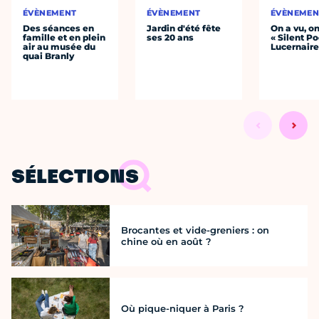
ÉVÈNEMENT
ÉVÈNEMENT
ÉVÈNEMEN
Des séances en
Jardin d'été fête
On a vu, o
famille et en plein
ses 20 ans
« Silent Po
air au musée du
Lucernair
quai Branly
SÉLECTIONS
Brocantes et vide-greniers : on
chine où en août ?
Où pique-niquer à Paris ?