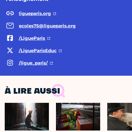
ligueparis.org
ecoles75@ligueparis.org
/LigueParis
/LigueParisEduc
/ligue_paris/
À LIRE AUSSI