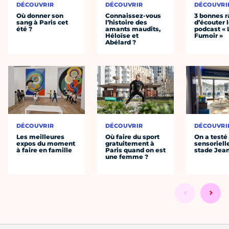
DÉCOUVRIR
DÉCOUVRIR
DÉCOUVRI
Où donner son
Connaissez-vous
3 bonnes r
sang à Paris cet
l’histoire des
d’écouter 
été ?
amants maudits,
podcast « 
Héloïse et
Fumoir »
Abélard ?
DÉCOUVRIR
DÉCOUVRIR
DÉCOUVRI
Les meilleures
Où faire du sport
On a testé 
expos du moment
gratuitement à
sensoriell
à faire en famille
Paris quand on est
stade Jea
une femme ?