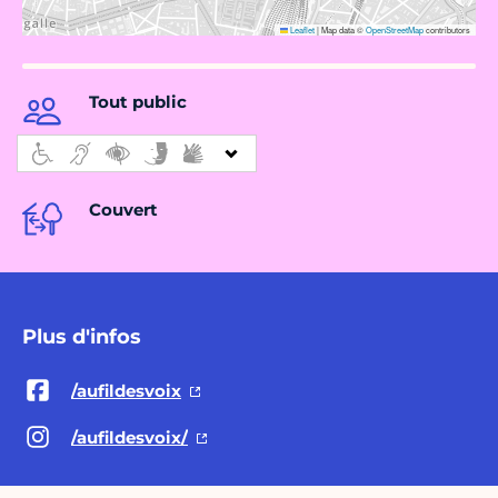
Leaflet
|
Map data ©
OpenStreetMap
contributors
Tout public
Couvert
Plus d'infos
/aufildesvoix
/aufildesvoix/