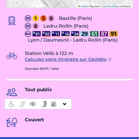
Leaflet
|
Map data ©
OpenStreetMap
contributors
Bastille (Paris)
Ledru-Rollin (Paris)
Lyon / Daumesnil - Ledru Rollin (Paris)
Station Vélib à 122 m
Calculez votre itinéraire sur GéoVélo
Données RATP / Vélib
Tout public
Couvert