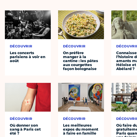
DÉCOUVRIR
DÉCOUVRIR
DÉCOUVRI
Les concerts
On préfère
Connaisse
parisiens à voir en
manger à la
l’histoire 
août
cantine : les pâtes
amants ma
aux courgettes
Héloïse et
façon bolognaise
Abélard ?
DÉCOUVRIR
DÉCOUVRIR
DÉCOUVRI
Où donner son
Les meilleures
Où faire d
sang à Paris cet
expos du moment
gratuitem
été ?
à faire en famille
Paris quan