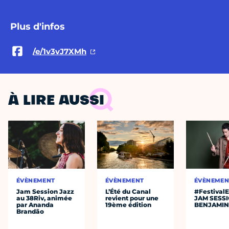
Plus d'infos
/e/1v3vJ7XMh
À LIRE AUSSI
ÉVÈNEMENT
ÉVÈNEMENT
ÉVÈNEMEN
Jam Session Jazz
L’Été du Canal
#Festival
au 38Riv, animée
revient pour une
JAM SESS
par Ananda
19ème édition
BENJAMIN
Brandão