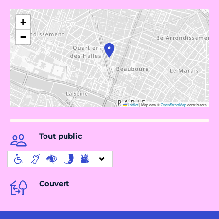
+
−
Leaflet
|
Map data ©
OpenStreetMap
contributors
Tout public
Couvert