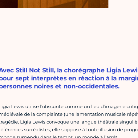
Avec Still Not Still, la chorégraphe Ligia L
pour sept interprètes en réaction à la margi
personnes noires et non-occidentales.
Ligia Lewis utilise l’obscurité comme un lieu d’imagerie criti
médiévale de la complainte (une lamentation musicale répétiti
tragédie, Ligia Lewis convoque une langue théâtrale singuliè
références surréalistes, elle s’oppose à toute illusion de prog
monde suspendu dans le temps, un monde à l’arrêt.