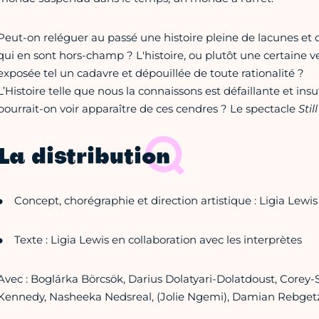
Peut-on reléguer au passé une histoire pleine de lacunes et de
qui en sont hors-champ ? L'histoire, ou plutôt une certaine ver
exposée tel un cadavre et dépouillée de toute rationalité ?
L’Histoire telle que nous la connaissons est défaillante et in
pourrait-on voir apparaître de ces cendres ? Le spectacle
Stil
La distribution
Concept, chorégraphie et direction artistique : Ligia Lewis
Texte : Ligia Lewis en collaboration avec les interprètes
Avec : Boglárka Börcsök, Darius Dolatyari-Dolatdoust, Corey-
Kennedy, Nasheeka Nedsreal, (Jolie Ngemi), Damian Rebget