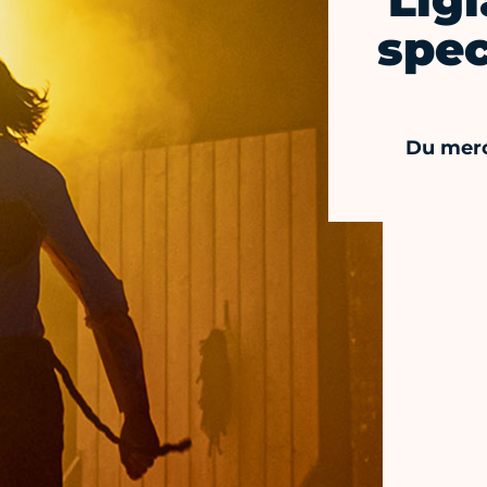
Lig
spec
Du merc