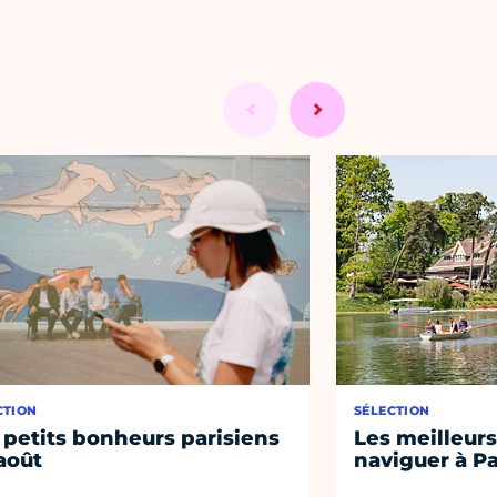
CTION
SÉLECTION
 petits bonheurs parisiens
Les meilleurs
août
naviguer à Pa