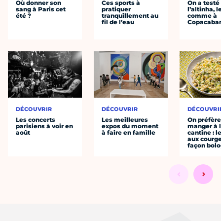
Où donner son
Ces sports à
On a testé
sang à Paris cet
pratiquer
l’altinha, l
été ?
tranquillement au
comme à
fil de l’eau
Copacaba
DÉCOUVRIR
DÉCOUVRIR
DÉCOUVRI
Les concerts
Les meilleures
On préfèr
parisiens à voir en
expos du moment
manger à 
août
à faire en famille
cantine : l
aux courge
façon bol