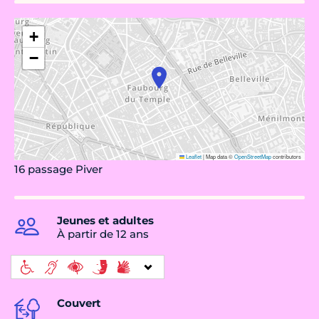
+
−
Leaflet
|
Map data ©
OpenStreetMap
contributors
16 passage Piver
Jeunes et adultes
À partir de 12 ans
Couvert