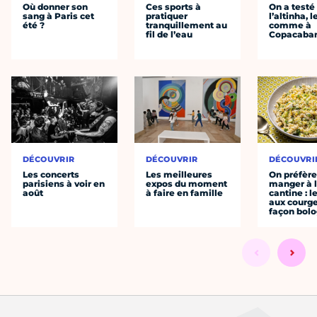
Où donner son
Ces sports à
On a testé
sang à Paris cet
pratiquer
l’altinha, l
été ?
tranquillement au
comme à
fil de l’eau
Copacaba
DÉCOUVRIR
DÉCOUVRIR
DÉCOUVRI
Les concerts
Les meilleures
On préfèr
parisiens à voir en
expos du moment
manger à 
août
à faire en famille
cantine : l
aux courge
façon bol