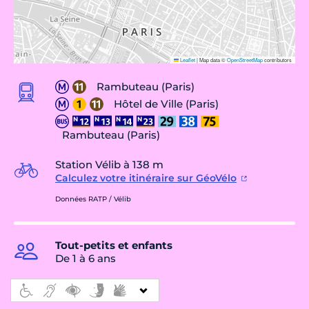
Leaflet
|
Map data ©
OpenStreetMap
contributors
Rambuteau (Paris)
Hôtel de Ville (Paris)
Rambuteau (Paris)
Station Vélib à 138 m
Calculez votre itinéraire sur GéoVélo
Données RATP / Vélib
Tout-petits et enfants
De 1 à 6 ans