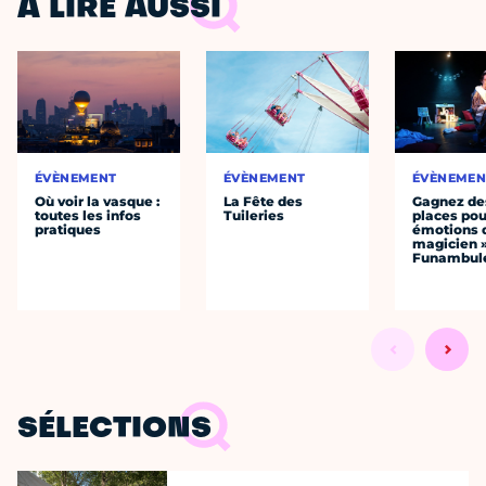
À LIRE AUSSI
ÉVÈNEMENT
ÉVÈNEMENT
ÉVÈNEMEN
Où voir la vasque :
La Fête des
Gagnez de
toutes les infos
Tuileries
places pou
pratiques
émotions 
magicien 
Funambul
SÉLECTIONS