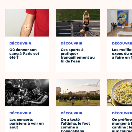
DÉCOUVRIR
DÉCOUVRIR
DÉCOUVRI
Où donner son
Ces sports à
Les meille
sang à Paris cet
pratiquer
expos du
été ?
tranquillement au
à faire en 
fil de l’eau
DÉCOUVRIR
DÉCOUVRIR
DÉCOUVRI
Les concerts
On a testé
On préfèr
parisiens à voir en
l’altinha, le foot
manger à 
août
comme à
cantine : l
Copacabana
aux courge