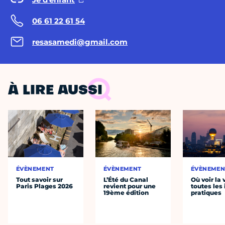
06 61 22 61 54
resasamedi@gmail.com
À LIRE AUSSI
ÉVÈNEMENT
ÉVÈNEMENT
ÉVÈNEMEN
Tout savoir sur
L’Été du Canal
Où voir la 
Paris Plages 2026
revient pour une
toutes les 
19ème édition
pratiques