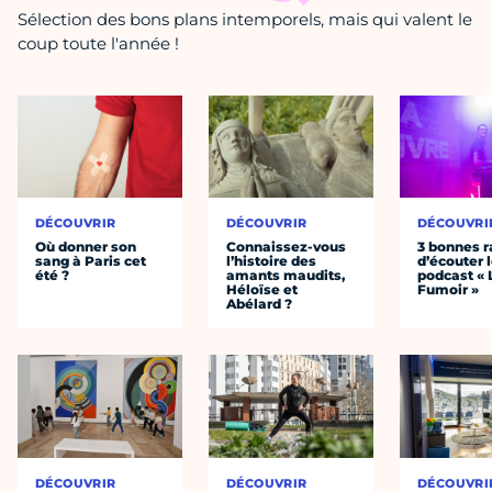
Sélection des bons plans intemporels, mais qui valent le
coup toute l'année !
DÉCOUVRIR
DÉCOUVRIR
DÉCOUVRI
Où donner son
Connaissez-vous
3 bonnes r
sang à Paris cet
l’histoire des
d’écouter 
été ?
amants maudits,
podcast « 
Héloïse et
Fumoir »
Abélard ?
DÉCOUVRIR
DÉCOUVRIR
DÉCOUVRI