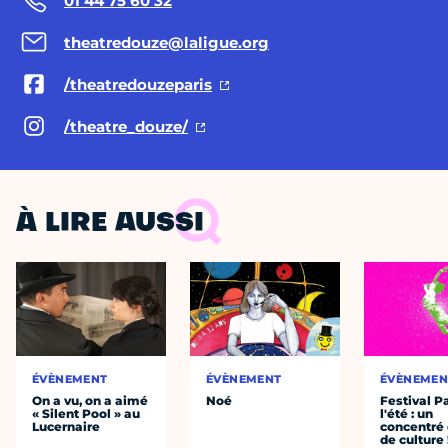
01 44 75 60 32
theatredouze@laligue.org
/theatredouzeparis
/theatre_douze/
À LIRE AUSSI
ÉVÈNEMENT
ÉVÈNEMENT
ÉVÈNEMEN
On a vu, on a aimé
Noé
Festival P
« Silent Pool » au
l'été : un
Lucernaire
concentré 
de culture 