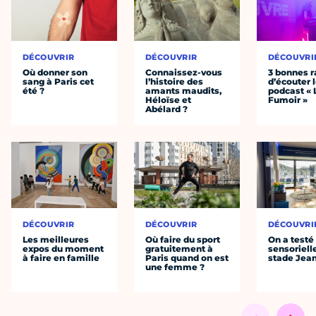
DÉCOUVRIR
DÉCOUVRIR
DÉCOUVRI
Où donner son
Connaissez-vous
3 bonnes r
sang à Paris cet
l’histoire des
d’écouter 
été ?
amants maudits,
podcast « 
Héloïse et
Fumoir »
Abélard ?
DÉCOUVRIR
DÉCOUVRIR
DÉCOUVRI
Les meilleures
Où faire du sport
On a testé 
expos du moment
gratuitement à
sensoriell
à faire en famille
Paris quand on est
stade Jea
une femme ?