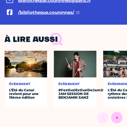
bibliotheque.couronnes@paris.fr
/bibliotheque.couronnes/
À LIRE AUSSI
ÉVÈNEMENT
ÉVÈNEMENT
ÉVÈNEMEN
L’Été du Canal
#FestivalEstivalDeJam2026
L'Été du C
revient pour une
JAM SESSION DE
rythme de
19ème édition
BENJAMIN SANZ
croisières 