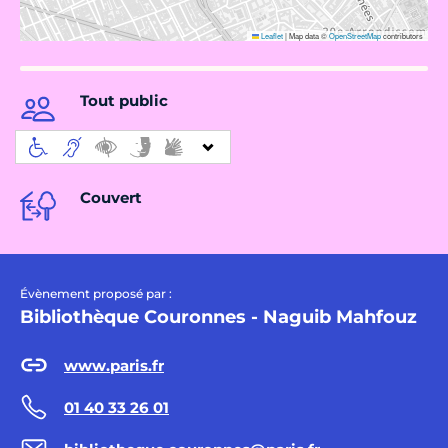
Leaflet
|
Map data ©
OpenStreetMap
contributors
Tout public
Couvert
Évènement proposé par :
Bibliothèque Couronnes - Naguib Mahfouz
www.paris.fr
01 40 33 26 01