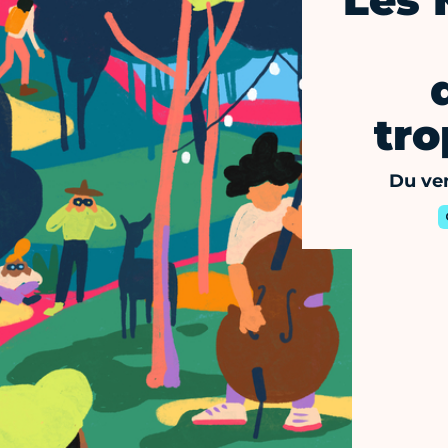
Les 
tro
Du ven