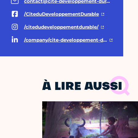
contact@cite-developpement-durable.org
/CiteduDeveloppementDurable
/citedudeveloppementdurable/
/company/cite-developpement-durable/
À LIRE AUSSI