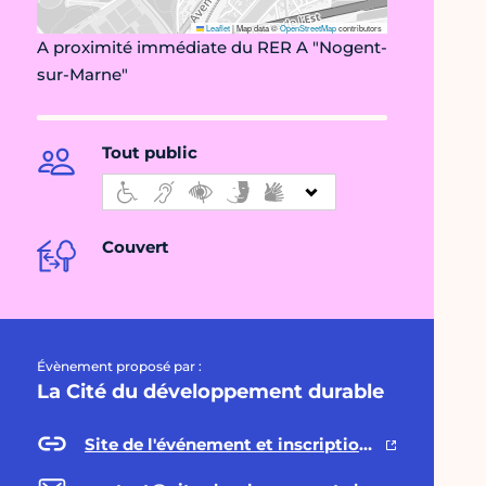
Leaflet
|
Map data ©
OpenStreetMap
contributors
A proximité immédiate du RER A "Nogent-
sur-Marne"
Tout public
Couvert
Évènement proposé par :
La Cité du développement durable
Site de l'événement et inscriptions