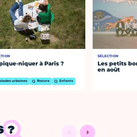
CTION
SÉLECTION
pique-niquer à Paris ?
Les petits bo
en août
alades urbaines
Nature
Enfants
 ?