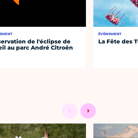
EMENT
ÉVÈNEMENT
ervation de l'éclipse de
La Fête des T
eil au parc André Citroën