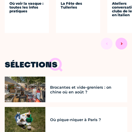
Où voir la vasque :
La Fête des
Ateliers
toutes les infos
Tuileries
conversati
pratiques
clubs de l
en italien
SÉLECTIONS
Brocantes et vide-greniers : on
chine où en août ?
Où pique-niquer à Paris ?