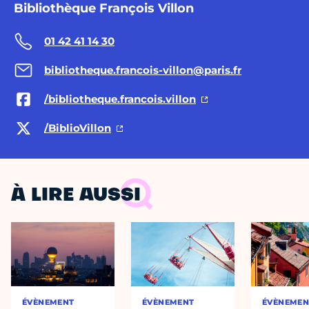
Bibliothèque François Villon
01 42 41 14 30
bibliotheque.francois-villon@paris.fr
/bibliotheque.francois.villon
/BiblioVillon
À LIRE AUSSI
ÉVÈNEMENT
ÉVÈNEMENT
ÉVÈNEMEN