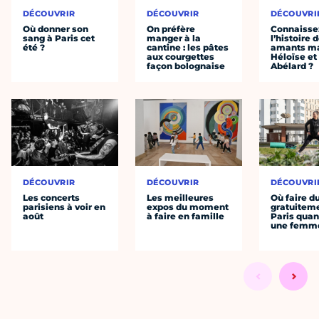
DÉCOUVRIR
DÉCOUVRIR
DÉCOUVRI
Où donner son
On préfère
Connaisse
sang à Paris cet
manger à la
l’histoire 
été ?
cantine : les pâtes
amants ma
aux courgettes
Héloïse et
façon bolognaise
Abélard ?
DÉCOUVRIR
DÉCOUVRIR
DÉCOUVRI
Les concerts
Les meilleures
Où faire d
parisiens à voir en
expos du moment
gratuitem
août
à faire en famille
Paris quan
une femm