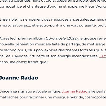
C’est au cœur des nuits d’Addis Abeba en Ethiopie, que le vio
compositrice et chanteuse d’origine éthiopienne Fleur Worku
Ensemble, ils s’emparent des musiques ancestrales azmaris p
improvisation jazz et électro-punk à une voix puissante, pro
Après leur premier album
Guramayle
(2022), le groupe revi
nouvelle génération musicale faite de partage, de métissage 
ce
second opus, plus pop, explore des thèmes forts tels que la
de l’eau. Avec sa virtuosité et son énergie incandescente,
Ku
dans une danse frénétique !
Joanne Radao
Grâce à sa signature vocale unique,
Joanne Radao
allie parf
malgaches pour façonner une musique hybride, cosmopolite