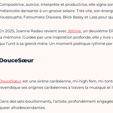
Compositrice, autrice, interprète et productrice, elle signe 
mélancolie dansante à un groove solaire. Très vite, son énergie
Youssoupha, Fatoumata Diawara, Blick Bassy et Lass pour qui 
En 2025, Joanne Radao revient avec
Jélinne
, un deuxième EP
la mémoire. Guidée par une inspiration profonde, elle y livre
qui l’unit à sa grand-mère. Un moment poétique rythmé par
DouceSœur
DouceSœur
est une sirène caribéenne, mi-high fem, mi-tonto
revendique ses origines caribéennes à travers la musique et 
Dans des sets bouillonnants, l’artiste, profondément engagé
queer afrodescendantes.