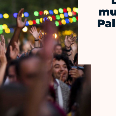
mu
Pal