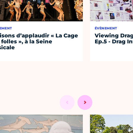
EMENT
ÉVÈNEMENT
aisons d’applaudir « La Cage
Viewing Drag
 folles », à la Seine
Ep.5 - Drag I
icale