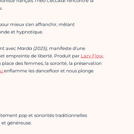
loniste français Théo Ceccaldi rencontre la
.
our mieux s’en affranchir, mêlant
fonde et hypnotique.
ent avec
Marda (2025),
manifeste d’une
et empreinte de liberté. Produit par
Lazy Flow
,
 place des femmes, la sororité, la préservation
tu
enflamme les dancefloor et nous plonge
aitement pop et sonorités traditionnelles
 et généreuse.