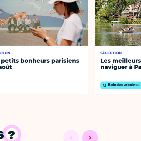
CTION
SÉLECTION
 petits bonheurs parisiens
Les meilleurs
août
naviguer à Pa
Balades urbaines
 ?