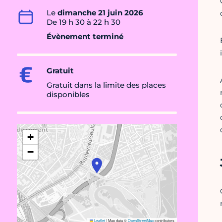
Le
dimanche 21 juin 2026
De 19 h 30 à 22 h 30
Évènement terminé
Gratuit
Gratuit dans la limite des places
disponibles
+
−
Leaflet
|
Map data ©
OpenStreetMap
contributors