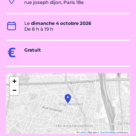
rue joseph dijon, Paris 18e
Le
dimanche 4 octobre 2026
De 8 h à 19 h
Gratuit
+
−
Leaflet
|
Map data ©
OpenStreetMap
contributors