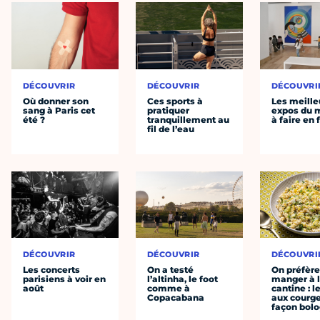
DÉCOUVRIR
DÉCOUVRIR
DÉCOUVRI
Où donner son
Ces sports à
Les meille
sang à Paris cet
pratiquer
expos du
été ?
tranquillement au
à faire en 
fil de l’eau
DÉCOUVRIR
DÉCOUVRIR
DÉCOUVRI
Les concerts
On a testé
On préfèr
parisiens à voir en
l’altinha, le foot
manger à 
août
comme à
cantine : l
Copacabana
aux courge
façon bol