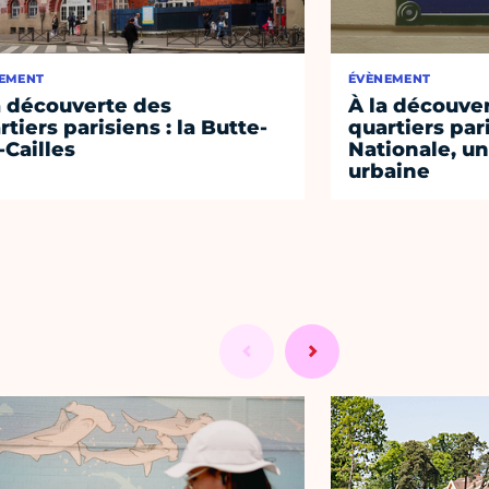
EMENT
ÉVÈNEMENT
a découverte des
À la découve
rtiers parisiens : la Butte-
quartiers pari
-Cailles
Nationale, un
urbaine