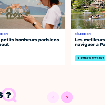
CTION
SÉLECTION
 petits bonheurs parisiens
Les meilleurs
août
naviguer à Pa
Balades urbaines
 ?