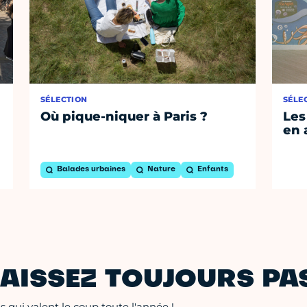
SÉLECTION
SÉLE
Où pique-niquer à Paris ?
Les
en 
Balades urbaines
Nature
Enfants
AISSEZ TOUJOURS PAS
 qui valent le coup toute l'année !