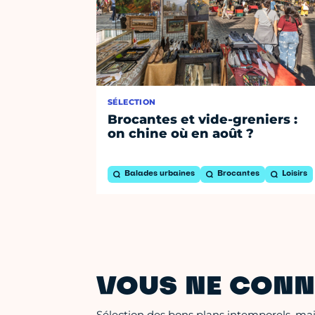
SÉLECTION
Brocantes et vide-greniers :
on chine où en août ?
Balades urbaines
Brocantes
Loisirs
VOUS NE CONN
Sélection des bons plans intemporels, mais