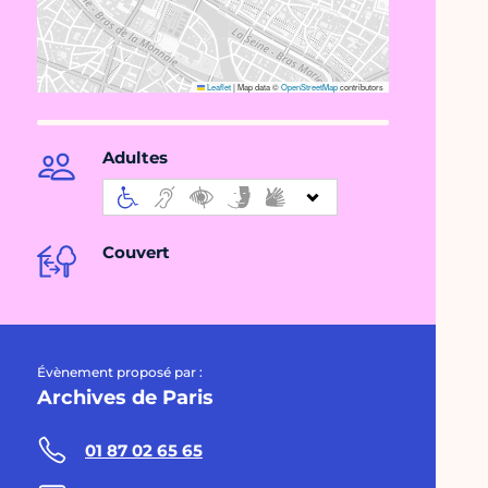
Leaflet
|
Map data ©
OpenStreetMap
contributors
Adultes
Couvert
Évènement proposé par :
Archives de Paris
01 87 02 65 65