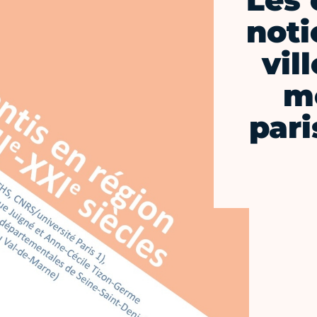
Les 
noti
vil
mo
pari