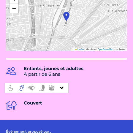
−
Leaflet
|
Map data ©
OpenStreetMap
contributors
Enfants, jeunes et adultes
À partir de 6 ans
Couvert
Évènement proposé par :