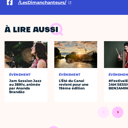
/LesDimanchanteurs/
À LIRE AUSSI
ÉVÈNEMENT
ÉVÈNEMENT
ÉVÈNEMEN
Jam Session Jazz
L’Été du Canal
#Festival
au 38Riv, animée
revient pour une
JAM SESS
par Ananda
19ème édition
BENJAMIN
Brandão