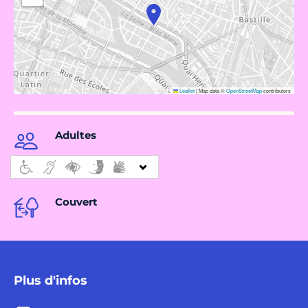
Leaflet
|
Map data ©
OpenStreetMap
contributors
Adultes
Couvert
Plus d'infos