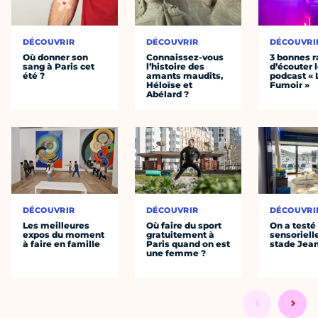
DÉCOUVRIR
DÉCOUVRIR
DÉCOUVRI
Où donner son
Connaissez-vous
3 bonnes r
sang à Paris cet
l’histoire des
d’écouter 
été ?
amants maudits,
podcast « 
Héloïse et
Fumoir »
Abélard ?
DÉCOUVRIR
DÉCOUVRIR
DÉCOUVRI
Les meilleures
Où faire du sport
On a testé 
expos du moment
gratuitement à
sensoriell
à faire en famille
Paris quand on est
stade Jea
une femme ?