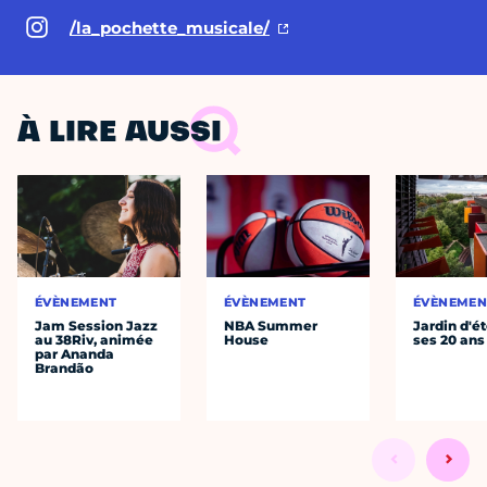
/la_pochette_musicale/
À LIRE AUSSI
ÉVÈNEMENT
ÉVÈNEMENT
ÉVÈNEMEN
Jam Session Jazz
NBA Summer
Jardin d'ét
au 38Riv, animée
House
ses 20 ans
par Ananda
Brandão