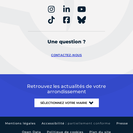
Une question ?
CONTACTEZ-NOUS
Retrouvez les actualités de votre
arrondissement
Mentions légales
Accessibilité :
partiellement conforme
Presse
Open Data
Politique de cookies
Plan du site