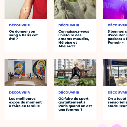
DÉCOUVRIR
DÉCOUVRIR
DÉCOUVRI
Où donner son
Connaissez-vous
3 bonnes r
sang à Paris cet
l’histoire des
d’écouter 
été ?
amants maudits,
podcast « 
Héloïse et
Fumoir »
Abélard ?
DÉCOUVRIR
DÉCOUVRIR
DÉCOUVRI
Les meilleures
Où faire du sport
On a testé 
expos du moment
gratuitement à
sensoriell
à faire en famille
Paris quand on est
stade Jea
une femme ?