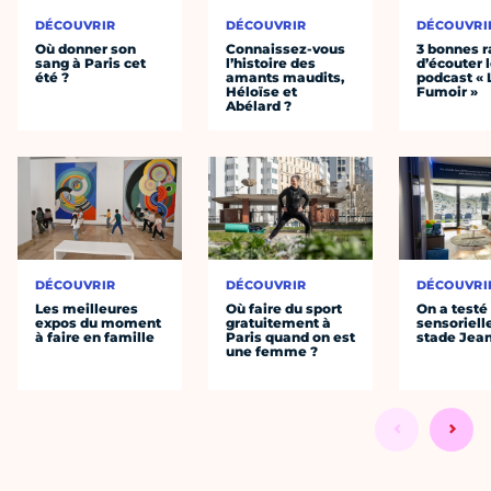
DÉCOUVRIR
DÉCOUVRIR
DÉCOUVRI
Où donner son
Connaissez-vous
3 bonnes r
sang à Paris cet
l’histoire des
d’écouter 
été ?
amants maudits,
podcast « 
Héloïse et
Fumoir »
Abélard ?
DÉCOUVRIR
DÉCOUVRIR
DÉCOUVRI
Les meilleures
Où faire du sport
On a testé 
expos du moment
gratuitement à
sensoriell
à faire en famille
Paris quand on est
stade Jea
une femme ?