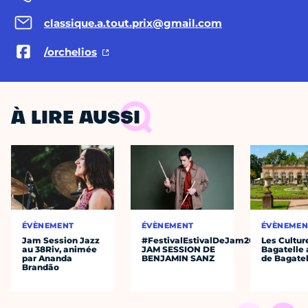
classique.a.tout.prix@gmail.com
/orchelios
À LIRE AUSSI
ÉVÈNEMENT
ÉVÈNEMENT
ÉVÈNEMEN
Jam Session Jazz
#FestivalEstivalDeJam2026
Les Cultur
au 38Riv, animée
JAM SESSION DE
Bagatelle 
par Ananda
BENJAMIN SANZ
de Bagatel
Brandão