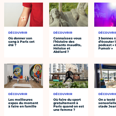
DÉCOUVRIR
DÉCOUVRIR
DÉCOUVRI
Où donner son
Connaissez-vous
3 bonnes r
sang à Paris cet
l’histoire des
d’écouter 
été ?
amants maudits,
podcast « 
Héloïse et
Fumoir »
Abélard ?
DÉCOUVRIR
DÉCOUVRIR
DÉCOUVRI
Les meilleures
Où faire du sport
On a testé 
expos du moment
gratuitement à
sensoriell
à faire en famille
Paris quand on est
stade Jea
une femme ?