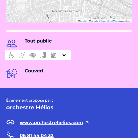
Leaflet
|
Map data ©
OpenStreetMap
contributors
Tout public
Couvert
Évènement proposé par :
orchestre Hélios
www.orchestrehelios.com
06 81 44 04 32