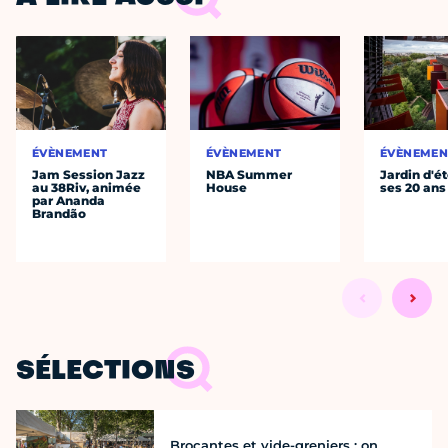
ÉVÈNEMENT
ÉVÈNEMENT
ÉVÈNEMEN
Jam Session Jazz
NBA Summer
Jardin d'ét
au 38Riv, animée
House
ses 20 ans
par Ananda
Brandão
SÉLECTIONS
Brocantes et vide-greniers : on