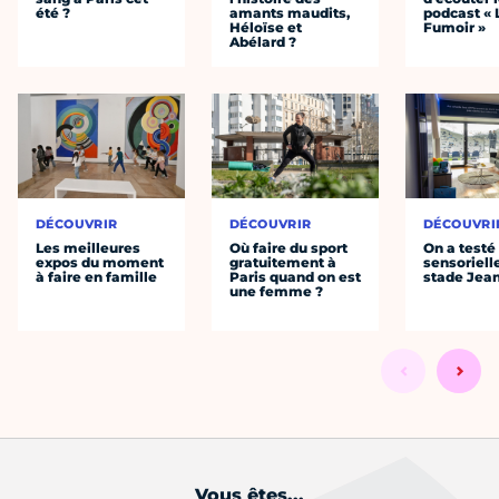
été ?
amants maudits,
podcast « 
Héloïse et
Fumoir »
Abélard ?
DÉCOUVRIR
DÉCOUVRIR
DÉCOUVRI
Les meilleures
Où faire du sport
On a testé 
expos du moment
gratuitement à
sensoriell
à faire en famille
Paris quand on est
stade Jea
une femme ?
Vous êtes...