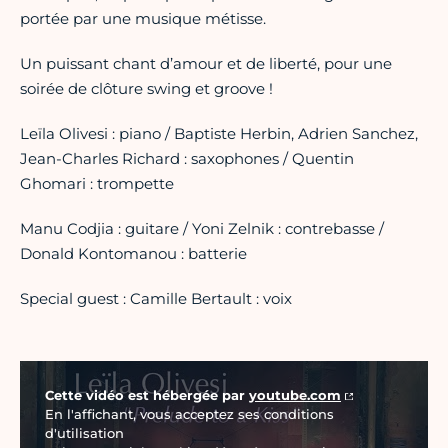
portée par une musique métisse.
Un puissant chant d’amour et de liberté, pour une
soirée de clôture swing et groove !
Leïla Olivesi : piano / Baptiste Herbin, Adrien Sanchez,
Jean-Charles Richard : saxophones / Quentin
Ghomari : trompette
Manu Codjia : guitare / Yoni Zelnik : contrebasse /
Donald Kontomanou : batterie
Special guest : Camille Bertault : voix
Vidéo Youtube
Cette vidéo est hébergée par
youtube.com
En l'affichant, vous acceptez ses conditions
d'utilisation