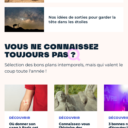
Nos idées de sorties pour garder la
tête dans les étoiles
VOUS NE CONNAISSEZ
TOUJOURS PAS ?
Sélection des bons plans intemporels, mais qui valent le
coup toute l'année !
DÉCOUVRIR
DÉCOUVRIR
DÉCOUVRI
Où donner son
Connaissez-vous
3 bonnes r
sang à Paris cet
l’histoire des
d’écouter 