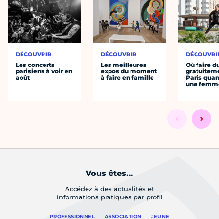
DÉCOUVRIR
DÉCOUVRIR
DÉCOUVRI
Les concerts
Les meilleures
Où faire d
parisiens à voir en
expos du moment
gratuitem
août
à faire en famille
Paris quan
une femm
Vous êtes...
Accédez à des actualités et
informations pratiques par profil
PROFESSIONNEL
ASSOCIATION
JEUNE