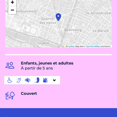
+
−
Leaflet
|
Map data ©
OpenStreetMap
contributors
Enfants, jeunes et adultes
À partir de 5 ans
Couvert