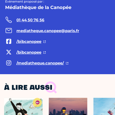
Évènement proposé par :
Médiathèque de la Canopée
01 44 50 76 56
mediatheque.canopee@paris.fr
/bibcanopee
/bibcanopee
/mediatheque.canopee/
À LIRE AUSSI