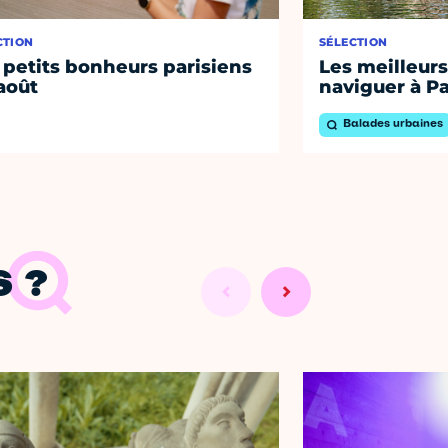
CTION
SÉLECTION
 petits bonheurs parisiens
Les meilleurs
août
naviguer à Pa
Balades urbaines
 ?