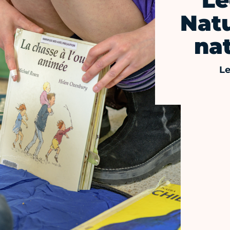
Le
Natu
na
Le