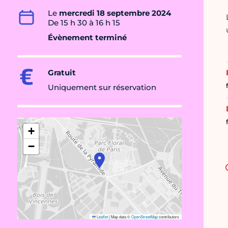
Le
mercredi 18 septembre 2024
De 15 h 30 à 16 h 15
Évènement terminé
Gratuit
Uniquement sur réservation
+
−
Leaflet
|
Map data ©
OpenStreetMap
contributors