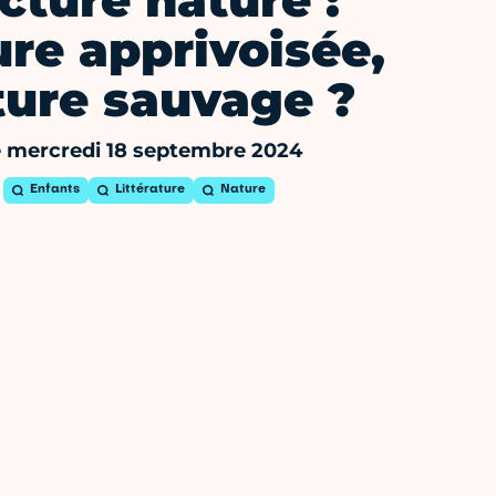
cture nature :
re apprivoisée,
ture sauvage ?
 mercredi 18 septembre 2024
Enfants
Littérature
Nature