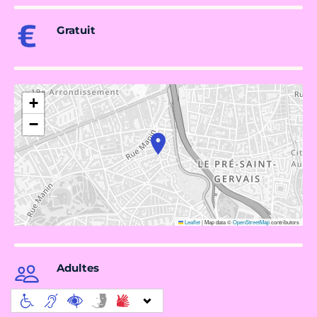
Gratuit
+
−
Leaflet
|
Map data ©
OpenStreetMap
contributors
Adultes