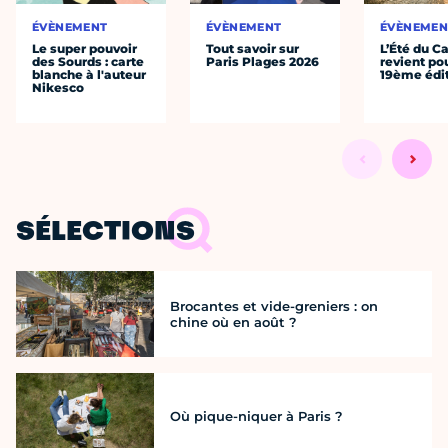
ÉVÈNEMENT
ÉVÈNEMENT
ÉVÈNEMEN
Le super pouvoir
Tout savoir sur
L’Été du C
des Sourds : carte
Paris Plages 2026
revient po
blanche à l'auteur
19ème édi
Nikesco
SÉLECTIONS
Brocantes et vide-greniers : on
chine où en août ?
Où pique-niquer à Paris ?