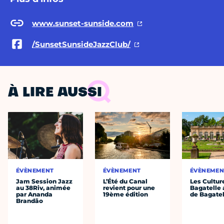
www.sunset-sunside.com
/SunsetSunsideJazzClub/
À LIRE AUSSI
ÉVÈNEMENT
ÉVÈNEMENT
ÉVÈNEMEN
Jam Session Jazz
L’Été du Canal
Les Cultur
au 38Riv, animée
revient pour une
Bagatelle 
par Ananda
19ème édition
de Bagatel
Brandão