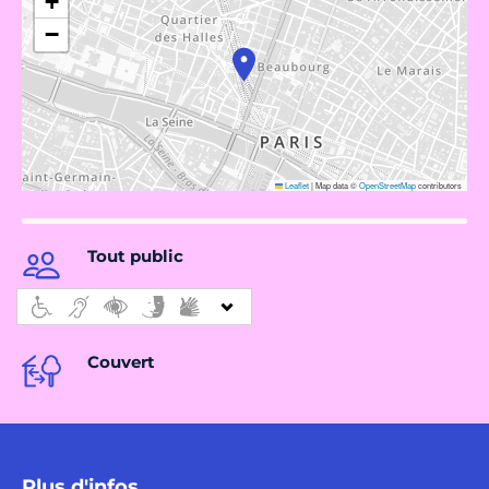
+
−
Leaflet
|
Map data ©
OpenStreetMap
contributors
Tout public
Couvert
Plus d'infos