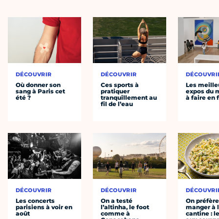
DÉCOUVRIR
DÉCOUVRIR
DÉCOUVRI
Où donner son
Ces sports à
Les meille
sang à Paris cet
pratiquer
expos du
été ?
tranquillement au
à faire en 
fil de l’eau
DÉCOUVRIR
DÉCOUVRIR
DÉCOUVRI
Les concerts
On a testé
On préfèr
parisiens à voir en
l’altinha, le foot
manger à 
août
comme à
cantine : l