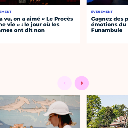
EMENT
ÉVÈNEMENT
a vu, on a aimé « Le Procès
Gagnez des p
e vie » : le jour où les
émotions du 
mes ont dit non
Funambule