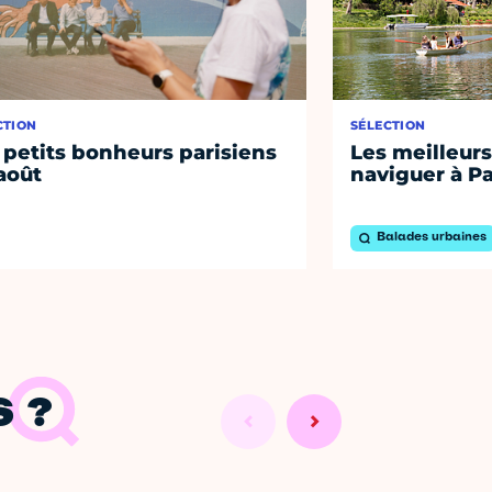
CTION
SÉLECTION
 petits bonheurs parisiens
Les meilleurs
août
naviguer à Pa
Balades urbaines
 ?