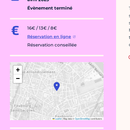
Évènement terminé
16€ / 13€ / 8€
Réservation en ligne
Réservation conseillée
+
−
Leaflet
|
Map data ©
OpenStreetMap
contributors