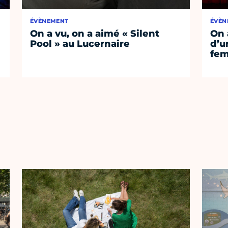
ÉVÈNEMENT
ÉVÈN
On a vu, on a aimé « Silent
On 
Pool » au Lucernaire
d’un
fem