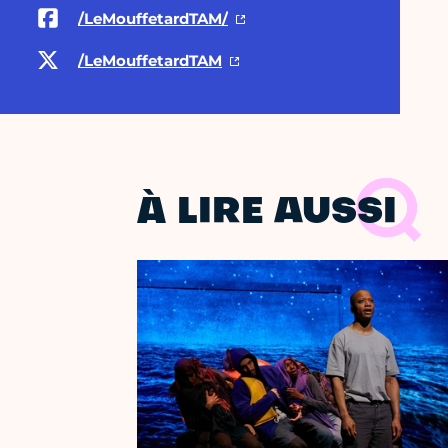
/LeMouffetardTAM/
/LeMouffetardTAM
À LIRE AUSSI