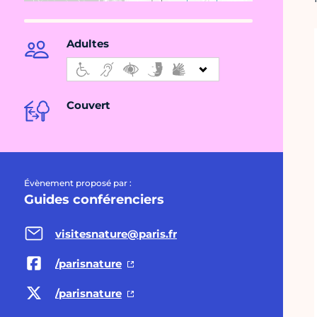
Adultes
Couvert
Évènement proposé par :
Guides conférenciers
visitesnature@paris.fr
/parisnature
/parisnature