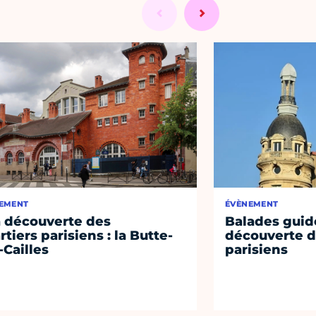
EMENT
ÉVÈNEMENT
a découverte des
Balades guidé
rtiers parisiens : la Butte-
découverte d
-Cailles
parisiens