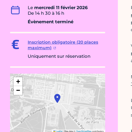
Le
mercredi 11 février 2026
De 14 h 30 à 16 h
Évènement terminé
Inscription obligatoire (20 places
maximum)
Uniquement sur réservation
+
−
Leaflet
|
Map data ©
OpenStreetMap
contributors