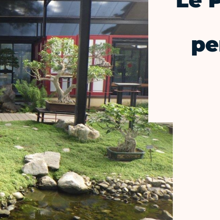
Le P
pe