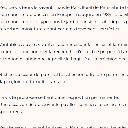
Peu de visiteurs le savent, mais le Parc floral de Paris abrite
permanente de bonsaïs en Europe. Inauguré en 1989, le pavil
permanente de ce type dans le jardin parisien invite depuis 
ces arbres miniatures, dont certains traversent les siècles.
Véritables œuvres vivantes façonnées par le temps et la main
patience, l’harmonie et la recherche d’équilibre propres à l’
attention quotidienne, rappelle la fragilité et la précision né
Nichée au cœur du parc, cette collection offre une parenthès
Japon, loin du tumulte parisien.
La visite proposée se tient dans l'exposition permanente.
Une occasion de découvrir le pavillon consacré à ces arbres
spécimens.
Rendez-vous : devant l’entrée du Parc Floral côté esplanade