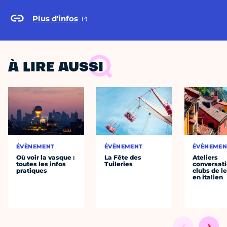
Plus d'infos
À LIRE AUSSI
ÉVÈNEMENT
ÉVÈNEMENT
ÉVÈNEMEN
Où voir la vasque :
La Fête des
Ateliers
toutes les infos
Tuileries
conversati
pratiques
clubs de l
en italien