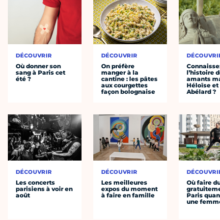
DÉCOUVRIR
DÉCOUVRIR
DÉCOUVRI
Où donner son
On préfère
Connaisse
sang à Paris cet
manger à la
l’histoire 
été ?
cantine : les pâtes
amants ma
aux courgettes
Héloïse et
façon bolognaise
Abélard ?
DÉCOUVRIR
DÉCOUVRIR
DÉCOUVRI
Les concerts
Les meilleures
Où faire d
parisiens à voir en
expos du moment
gratuitem
août
à faire en famille
Paris quan
une femm