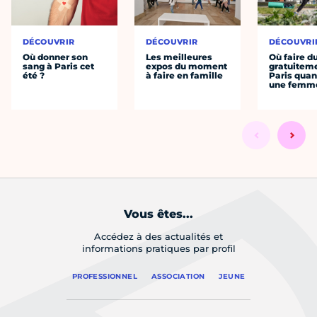
DÉCOUVRIR
DÉCOUVRIR
DÉCOUVRI
Où donner son
Les meilleures
Où faire d
sang à Paris cet
expos du moment
gratuitem
été ?
à faire en famille
Paris quan
une femm
Vous êtes...
Accédez à des actualités et
informations pratiques par profil
PROFESSIONNEL
ASSOCIATION
JEUNE