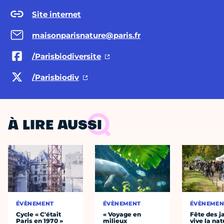
Site internet
maisonparisnature@paris.fr
/Parisbiodiversite
/Parisbiodiv
À LIRE AUSSI
ÉVÈNEMENT
ÉVÈNEMENT
ÉVÈNEMEN
Cycle « C'était
« Voyage en
Fête des ja
Paris en 1970 »
milieux
vive la nat