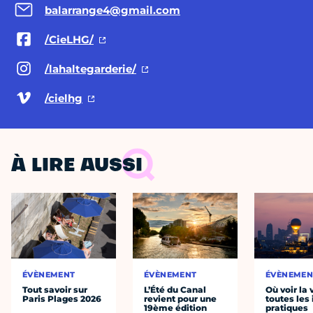
balarrange4@gmail.com
/CieLHG/
/lahaltegarderie/
/cielhg
À LIRE AUSSI
ÉVÈNEMENT
ÉVÈNEMENT
ÉVÈNEMEN
Tout savoir sur
L’Été du Canal
Où voir la 
Paris Plages 2026
revient pour une
toutes les 
19ème édition
pratiques