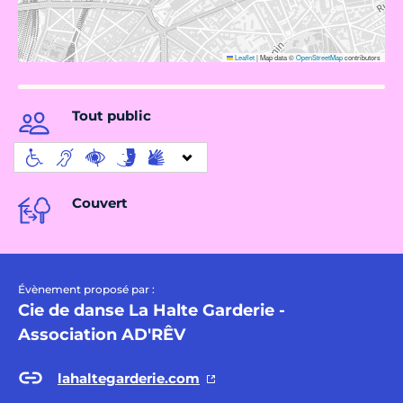
Leaflet
|
Map data ©
OpenStreetMap
contributors
Tout public
Couvert
Évènement proposé par :
Cie de danse La Halte Garderie -
Association AD'RÊV
lahaltegarderie.com