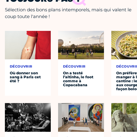
Sélection des bons plans intemporels, mais qui valent le
coup toute l'année !
DÉCOUVRIR
DÉCOUVRIR
DÉCOUVRI
Où donner son
On a testé
On préfèr
sang à Paris cet
l’altinha, le foot
manger à 
été ?
comme à
cantine : l
Copacabana
aux courge
façon bol