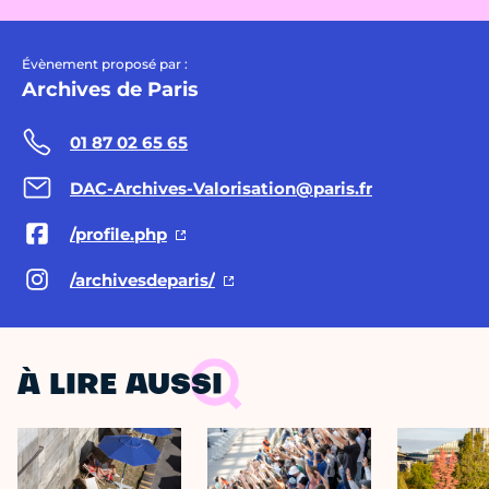
Évènement proposé par :
Archives de Paris
01 87 02 65 65
DAC-Archives-Valorisation@paris.fr
/profile.php
/archivesdeparis/
À LIRE AUSSI