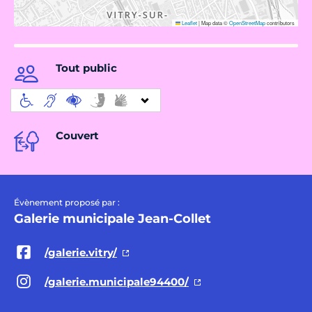
Leaflet
|
Map data ©
OpenStreetMap
contributors
Tout public
Couvert
Évènement proposé par :
Galerie municipale Jean-Collet
/galerie.vitry/
/galerie.municipale94400/