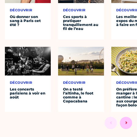
DÉCOUVRIR
DÉCOUVRIR
DÉCOUVRI
Où donner son
Ces sports à
Les meille
sang à Paris cet
pratiquer
expos du
été ?
tranquillement au
à faire en 
fil de l’eau
DÉCOUVRIR
DÉCOUVRIR
DÉCOUVRI
Les concerts
On a testé
On préfèr
parisiens à voir en
l’altinha, le foot
manger à 
août
comme à
cantine : l
Copacabana
aux courge
façon bol