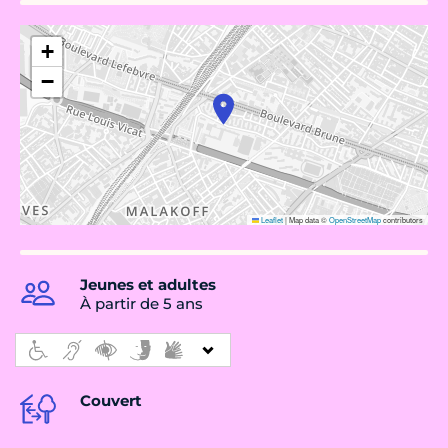
+
−
Leaflet
|
Map data ©
OpenStreetMap
contributors
Jeunes et adultes
À partir de 5 ans
Couvert