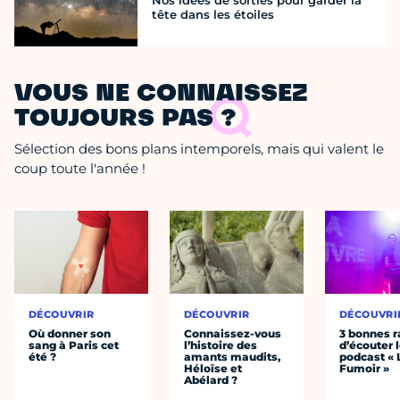
Nos idées de sorties pour garder la
tête dans les étoiles
VOUS NE CONNAISSEZ
TOUJOURS PAS ?
Sélection des bons plans intemporels, mais qui valent le
coup toute l'année !
DÉCOUVRIR
DÉCOUVRIR
DÉCOUVRI
Où donner son
Connaissez-vous
3 bonnes r
sang à Paris cet
l’histoire des
d’écouter 
été ?
amants maudits,
podcast « 
Héloïse et
Fumoir »
Abélard ?