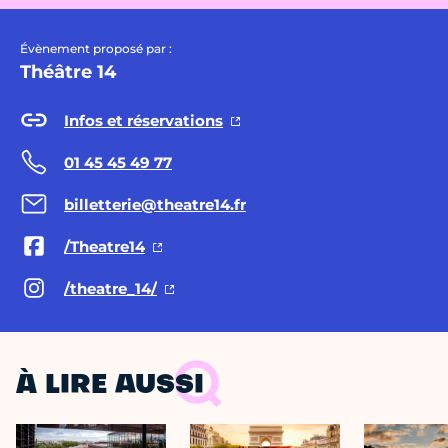
Évènement proposé par :
Théâtre 14
Infos et réservations
01 45 45 49 77
billetterie@theatre14.fr
/Theatre14
/theatre_14/
À LIRE AUSSI