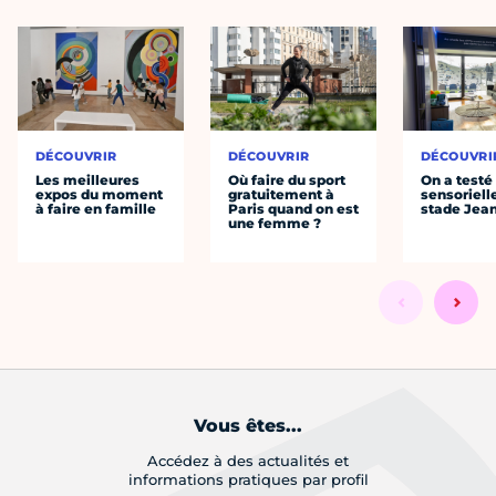
DÉCOUVRIR
DÉCOUVRIR
DÉCOUVRI
Les meilleures
Où faire du sport
On a testé 
expos du moment
gratuitement à
sensoriell
à faire en famille
Paris quand on est
stade Jea
une femme ?
Vous êtes...
Accédez à des actualités et
informations pratiques par profil