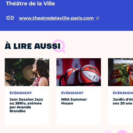
Théâtre de la Ville
www.theatredelaville-paris.com
À LIRE AUSSI
ÉVÈNEMENT
ÉVÈNEMENT
ÉVÈNEMEN
Jam Session Jazz
NBA Summer
Jardin d'ét
au 38Riv, animée
House
ses 20 ans
par Ananda
Brandão