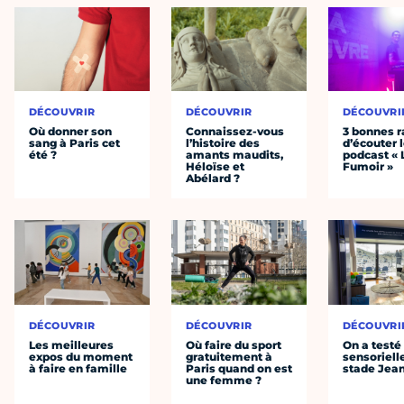
DÉCOUVRIR
DÉCOUVRIR
DÉCOUVRI
Où donner son
Connaissez-vous
3 bonnes r
sang à Paris cet
l’histoire des
d’écouter 
été ?
amants maudits,
podcast « 
Héloïse et
Fumoir »
Abélard ?
DÉCOUVRIR
DÉCOUVRIR
DÉCOUVRI
Les meilleures
Où faire du sport
On a testé 
expos du moment
gratuitement à
sensoriell
à faire en famille
Paris quand on est
stade Jea
une femme ?