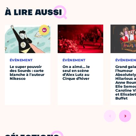
À LIRE AUSSI
ÉVÈNEMENT
ÉVÈNEMENT
ÉVÈNEMEN
Le super pouvoir
On a aimé… le
Grand gala
des Sourds : carte
seul en scène
l'humour
blanche à l'auteur
d’Alex Lutz au
Absolutel
Nikesco
Cirque d’hiver
Hilarious 
Anne Roum
Elie Semo
Caroline 
et Elisabe
Buffet