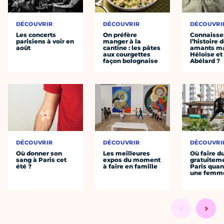
DÉCOUVRIR
DÉCOUVRIR
DÉCOUVRI
Les concerts
On préfère
Connaisse
parisiens à voir en
manger à la
l’histoire 
août
cantine : les pâtes
amants ma
aux courgettes
Héloïse et
façon bolognaise
Abélard ?
DÉCOUVRIR
DÉCOUVRIR
DÉCOUVRI
Où donner son
Les meilleures
Où faire d
sang à Paris cet
expos du moment
gratuitem
été ?
à faire en famille
Paris quan
une femm