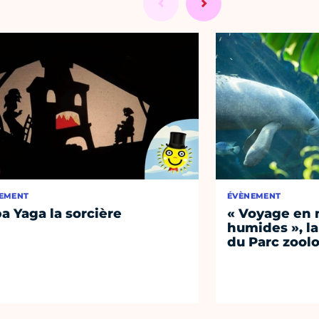
EMENT
ÉVÈNEMENT
a Yaga la sorcière
« Voyage en 
humides », la
du Parc zool