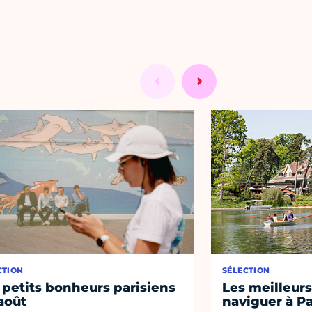
CTION
SÉLECTION
 petits bonheurs parisiens
Les meilleurs
août
naviguer à Pa