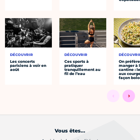
DÉCOUVRIR
DÉCOUVRIR
DÉCOUVRI
Les concerts
Ces sports à
On préfèr
parisiens à voir en
pratiquer
manger à 
août
tranquillement au
cantine : l
fil de l’eau
aux courge
façon bol
Vous êtes...