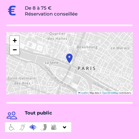
De 8 à 75 €
Réservation conseillée
+
−
Leaflet
|
Map data ©
OpenStreetMap
contributors
Tout public