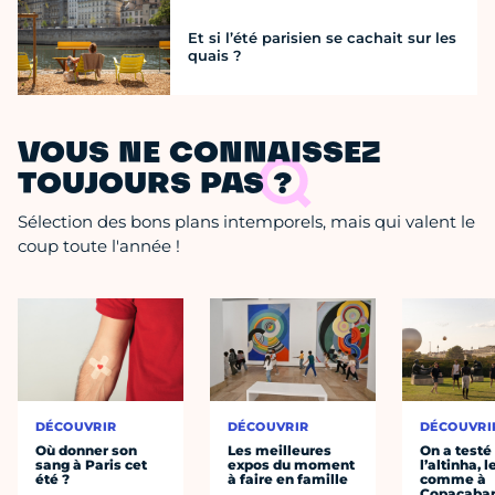
Et si l’été parisien se cachait sur les
quais ?
VOUS NE CONNAISSEZ
TOUJOURS PAS ?
Sélection des bons plans intemporels, mais qui valent le
coup toute l'année !
DÉCOUVRIR
DÉCOUVRIR
DÉCOUVRI
Où donner son
Les meilleures
On a testé
sang à Paris cet
expos du moment
l’altinha, l
été ?
à faire en famille
comme à
Copacaba