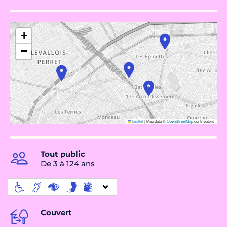
+
−
Leaflet
|
Map data ©
OpenStreetMap
contributors
Tout public
De 3 à 124 ans
Couvert