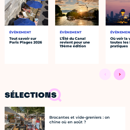
ÉVÈNEMENT
ÉVÈNEMENT
ÉVÈNEMEN
Tout savoir sur
L’Été du Canal
Où voir la 
Paris Plages 2026
revient pour une
toutes les 
19ème édition
pratiques
SÉLECTIONS
Brocantes et vide-greniers : on
chine où en août ?