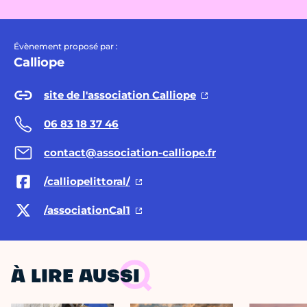
Évènement proposé par :
Calliope
site de l'association Calliope
06 83 18 37 46
contact@association-calliope.fr
/calliopelittoral/
/associationCal1
À LIRE AUSSI