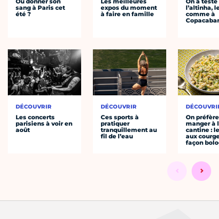
Où donner son
Les meilleures
On a testé
sang à Paris cet
expos du moment
l’altinha, l
été ?
à faire en famille
comme à
Copacaba
DÉCOUVRIR
DÉCOUVRIR
DÉCOUVRI
Les concerts
Ces sports à
On préfèr
parisiens à voir en
pratiquer
manger à 
août
tranquillement au
cantine : l
fil de l’eau
aux courge
façon bol