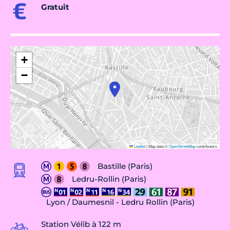
Gratuit
+
−
Leaflet
|
Map data ©
OpenStreetMap
contributors
Bastille (Paris)
Ledru-Rollin (Paris)
Lyon / Daumesnil - Ledru Rollin (Paris)
Station Vélib à 122 m