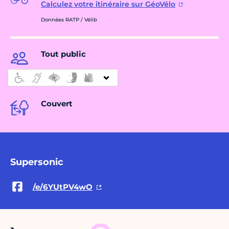
Calculez votre itinéraire sur GéoVélo
Données RATP / Vélib
Tout public
Couvert
Supersonic
/e/6YUtPV4wO