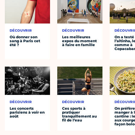
DÉCOUVRIR
DÉCOUVRIR
DÉCOUVRI
Où donner son
Les meilleures
On a testé
sang à Paris cet
expos du moment
l’altinha, l
été ?
à faire en famille
comme à
Copacaba
DÉCOUVRIR
DÉCOUVRIR
DÉCOUVRI
Les concerts
Ces sports à
On préfèr
parisiens à voir en
pratiquer
manger à 
août
tranquillement au
cantine : l
fil de l’eau
aux courge
façon bol