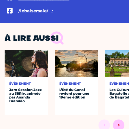
/lebaisersale/
À LIRE AUSSI
ÉVÈNEMENT
ÉVÈNEMENT
ÉVÈNEMEN
Jam Session Jazz
L’Été du Canal
Les Cultur
au 38Riv, animée
revient pour une
Bagatelle 
par Ananda
19ème édition
de Bagatel
Brandão