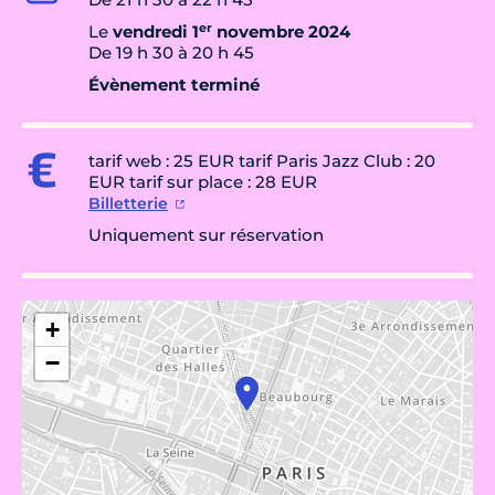
er
Le
vendredi 1
novembre 2024
De 19 h 30 à 20 h 45
Évènement terminé
tarif web : 25 EUR tarif Paris Jazz Club : 20
EUR tarif sur place : 28 EUR
Billetterie
Uniquement sur réservation
+
−