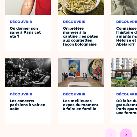
DÉCOUVRIR
DÉCOUVRIR
DÉCOUVRI
Où donner son
On préfère
Connaisse
sang à Paris cet
manger à la
l’histoire 
été ?
cantine : les pâtes
amants ma
aux courgettes
Héloïse et
façon bolognaise
Abélard ?
DÉCOUVRIR
DÉCOUVRIR
DÉCOUVRI
Les concerts
Les meilleures
Où faire d
parisiens à voir en
expos du moment
gratuitem
août
à faire en famille
Paris quan
une femm