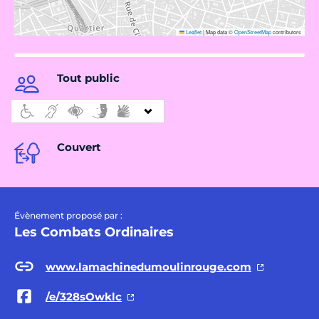
Leaflet
|
Map data ©
OpenStreetMap
contributors
Tout public
Couvert
Évènement proposé par :
Les Combats Ordinaires
www.lamachinedumoulinrouge.com
/e/328sOwklc