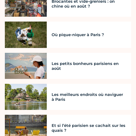
Brocantes et vide-greniers : on
chine où en août ?
Où pique-niquer à Paris ?
Les petits bonheurs parisiens en
août
Les meilleurs endroits où naviguer
à Paris
Et si l’été parisien se cachait sur les
quais ?