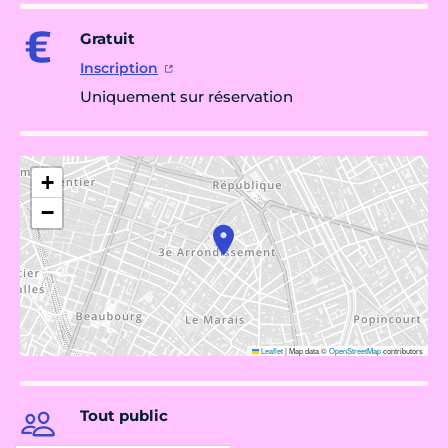
Gratuit
Inscription
Uniquement sur réservation
+
−
Leaflet
|
Map data ©
OpenStreetMap
contributors
Tout public