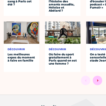
sang à Paris cet
l’histoire des
d’écouter 
été ?
amants maudits,
podcast « 
Héloïse et
Fumoir »
Abélard ?
DÉCOUVRIR
DÉCOUVRIR
DÉCOUVRI
Les meilleures
Où faire du sport
On a testé 
expos du moment
gratuitement à
sensoriell
à faire en famille
Paris quand on est
stade Jea
une femme ?