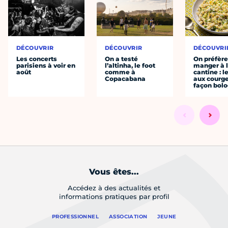
DÉCOUVRIR
DÉCOUVRIR
DÉCOUVRI
Les concerts
On a testé
On préfèr
parisiens à voir en
l’altinha, le foot
manger à 
août
comme à
cantine : l
Copacabana
aux courge
façon bol
Vous êtes...
Accédez à des actualités et
informations pratiques par profil
PROFESSIONNEL
ASSOCIATION
JEUNE