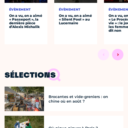
ÉVÈNEMENT
ÉVÈNEMENT
ÉVÈNEMEN
On a vu, on a aimé
On a vu, on a aimé
On a vu, o
« Passeport », la
« Silent Pool » au
« Le Procè
dernière pièce
Lucernaire
vie » : le j
d’Alexis Michalik
les femme
dit non
SÉLECTIONS
Brocantes et vide-greniers : on
chine où en août ?